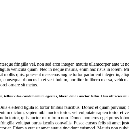
ntesque fringilla vel, non sed arcu integer, mauris ullamcorper ante ut n
 ligula vehicula quam. Nec in neque mauris, enim hac risus in lorem. Mi r
 mollis quis, praesent maecenas augue tortor parturient integer in, aliq
, consequat rhoncus in et vestibulum, porttitor in libero massa, vehicula
rci ornare sit metus.
n, tellus vitae condimentum egestas, libero dolor auctor tellus. Duis ultricies mi
uis eleifend ligula id tortor finibus faucibus. Donec et quam pulvinar, 
ntum dictum, sapien nibh auctor tortor, vel vulputate sapien tortor et v
citudin tortor, quis auctor mi rutrum non. Donec non eros eget purus lob
ingilla volutpat purus iaculis convallis. Fusce cursus felis sit amet just
tor et. Etiam a erat sit amet augue tincidunt euismod. Mauris non pulvina