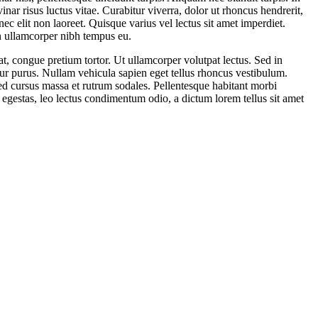
lvinar risus luctus vitae. Curabitur viverra, dolor ut rhoncus hendrerit,
c elit non laoreet. Quisque varius vel lectus sit amet imperdiet.
n ullamcorper nibh tempus eu.
at, congue pretium tortor. Ut ullamcorper volutpat lectus. Sed in
itur purus. Nullam vehicula sapien eget tellus rhoncus vestibulum.
Sed cursus massa et rutrum sodales. Pellentesque habitant morbi
us egestas, leo lectus condimentum odio, a dictum lorem tellus sit amet
nbul