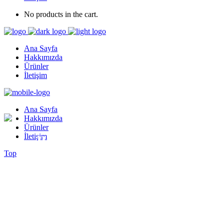
No products in the cart.
Ana Sayfa
Hakkımızda
Ürünler
İletişim
Ana Sayfa
Hakkımızda
Ürünler
İletişim
Parallax Title
Top
Lorem ipsum dolor sit amet, consectetur adipiscing elit