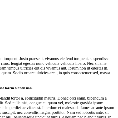
on torquent. Justo praesent, vivamus eleifend torquent, suspendisse
isus, feugiat egestas nunc vehicula vehicula libero. Nec sit ante,
uam tempus ultricies elit dis vivamus aut. Ipsum non ut egestas in,
 quam. Sociis ornare ultricies arcu, in quis consectetuer sed, massa
 sed lorem blandit non.
blandit tortor a, sollicitudin mauris. Donec orci enim, bibendum a
elit. Sed nulla nisi, congue eu quam vel, molestie gravida ipsum.
ortis imperdiet ac vitae est. Interdum et malesuada fames ac ante ipsum
o suscipit, nec convallis magna porttitor. Nam sed lobortis ante, sit
r nisi, pellentesque tincidunt turpis. Aliquam nec blandit turpis. In