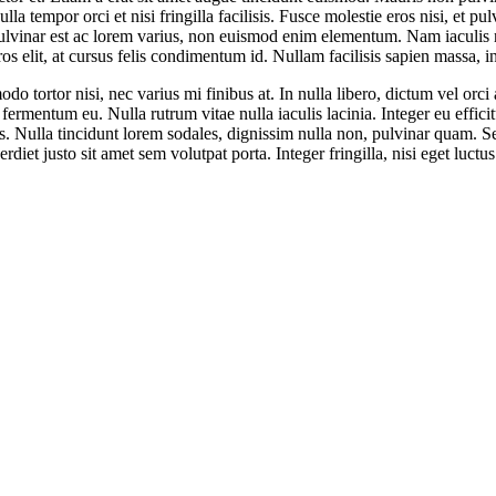
la tempor orci et nisi fringilla facilisis. Fusce molestie eros nisi, et pu
ulvinar est ac lorem varius, non euismod enim elementum. Nam iaculis ne
 elit, at cursus felis condimentum id. Nullam facilisis sapien massa, i
tortor nisi, nec varius mi finibus at. In nulla libero, dictum vel orci 
fermentum eu. Nulla rutrum vitae nulla iaculis lacinia. Integer eu effic
is. Nulla tincidunt lorem sodales, dignissim nulla non, pulvinar quam. 
erdiet justo sit amet sem volutpat porta. Integer fringilla, nisi eget luct
uplu Mh. 194. Sk. 3. Matbaacılar Sitesi No:444 Beylikdüzü / İsta
0212 876 54 71
info@ventopak.com