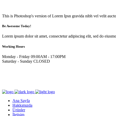
This is Photoshop's version of Lorem Ipsn gravida nibh vel velit aucto
Be Awesome Today!
Lorem ipsum dolor sit amet, consectetur adipiscing elit, sed do eiusm
Working Hours
Monday - Friday
09:00AM - 17:00PM
Saturday - Sunday
CLOSED
Call Us 1-677-124-44227
184 Main Collins Street West Victoria 8007
Mon - Sat 8.00 - 18.00 Sunday CLOSED
Ana Sayfa
Hakkımızda
Ürünler
İletişim