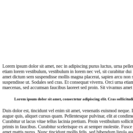
Lorem ipsum dolor sit amet, nec in adipiscing purus luctus, urna pelle
etiam lorem vestibulum, vestibulum in lorem nec vel, sit curabitur dui
amet dictum sem suspendisse mollis magna placerat, sapien arcu non sit
suspendisse ut. Sodales sed cras. Et consequat viverra. Orci urna etiam
maecenas, sed accumsan faucibus laoreet sed proin. Sit vivamus amet o
Lorem ipsum dolor sit amet, consectetur adipiscing elit. Cras sollicitudi
Duis dolor est, tincidunt vel enim sit amet, venenatis euismod neque. D
augue quis, aliquet cursus quam. Pellentesque pulvinar, elit at condime
Curabitur ut lacus vitae tellus lacinia pretium. Proin vestibulum solli
primis in faucibus. Curabitur scelerisque ex at semper molestie. Fusce fr
amet mattis purus. Nunc tincidunt mollis felis, sed bibendum ligula auc