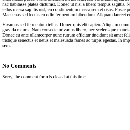
hac habitasse platea dictumst. Donec ut nisi a libero tempus sagittis. Nul
tellus massa sagittis nisl, eu condimentum massa sem et risus. Fusce p
Maecenas sed lectus eu odio fermentum bibendum. Aliquam laoreet eros
Vivamus sed fermentum tellus. Donec quis elit sapien. Aliquam commodo 
gravida mauris. Nam consectetur varius libero, nec scelerisque mauris 
Donec eu ante ullamcorper nunc rutrum efficitur tincidunt sit amet fel
tristique senectus et netus et malesuada fames ac turpis egestas. In imp
sem.
No Comments
Sorry, the comment form is closed at this time.
Yak