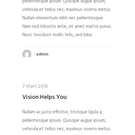
pellentesque ipsum. Quisque augue ipsum,
vehicula et tellus nec, maximus viverra metus.
Nullam elementum nibh nec pellentesque.
Nam sed lobortis ante, sit amet mattis purus.
Nunc tincidunt mollis felis, sed bibe
admin
7 Mart 2016
Vision Helps You
Nullam ac justo efficitur, tristique ligula a,
pellentesque ipsum. Quisque augue ipsum,
vehicula et tellus nec, maximus viverra metus.