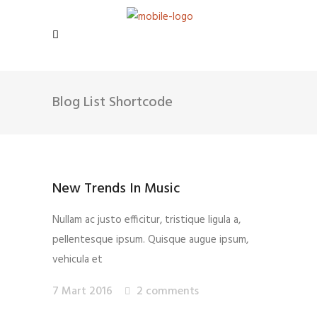
Blog List Shortcode
New Trends In Music
Nullam ac justo efficitur, tristique ligula a,
pellentesque ipsum. Quisque augue ipsum,
vehicula et
7 Mart 2016
2 comments