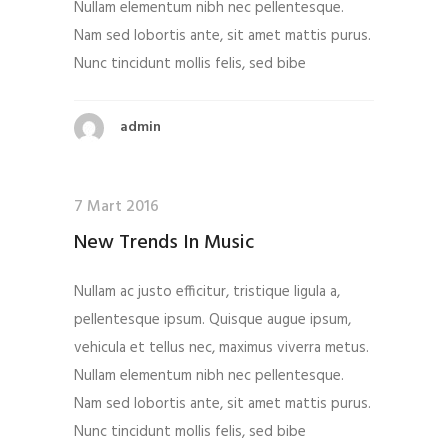
Nullam elementum nibh nec pellentesque.
Nam sed lobortis ante, sit amet mattis purus.
Nunc tincidunt mollis felis, sed bibe
admin
7 Mart 2016
New Trends In Music
Nullam ac justo efficitur, tristique ligula a,
pellentesque ipsum. Quisque augue ipsum,
vehicula et tellus nec, maximus viverra metus.
Nullam elementum nibh nec pellentesque.
Nam sed lobortis ante, sit amet mattis purus.
Nunc tincidunt mollis felis, sed bibe