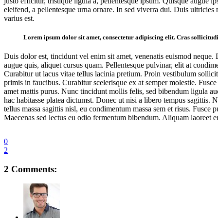
justo efficitur, tristique ligula a, pellentesque ipsum. Quisque augue
eleifend, a pellentesque urna ornare. In sed viverra dui. Duis ultricies
varius est.
Lorem ipsum dolor sit amet, consectetur adipiscing elit. Cras sollicitudi
Duis dolor est, tincidunt vel enim sit amet, venenatis euismod neque. D
augue quis, aliquet cursus quam. Pellentesque pulvinar, elit at condime
Curabitur ut lacus vitae tellus lacinia pretium. Proin vestibulum solli
primis in faucibus. Curabitur scelerisque ex at semper molestie. Fusce fr
amet mattis purus. Nunc tincidunt mollis felis, sed bibendum ligula auc
hac habitasse platea dictumst. Donec ut nisi a libero tempus sagittis. Nul
tellus massa sagittis nisl, eu condimentum massa sem et risus. Fusce p
Maecenas sed lectus eu odio fermentum bibendum. Aliquam laoreet eros
0
2
2 Comments: