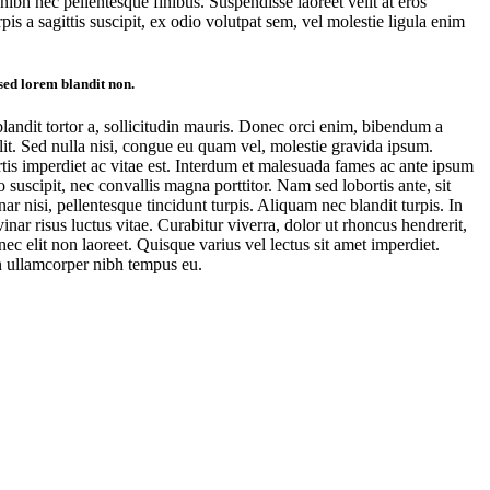
ibh nec pellentesque finibus. Suspendisse laoreet velit at eros
is a sagittis suscipit, ex odio volutpat sem, vel molestie ligula enim
 sed lorem blandit non.
blandit tortor a, sollicitudin mauris. Donec orci enim, bibendum a
elit. Sed nulla nisi, congue eu quam vel, molestie gravida ipsum.
ortis imperdiet ac vitae est. Interdum et malesuada fames ac ante ipsum
o suscipit, nec convallis magna porttitor. Nam sed lobortis ante, sit
r nisi, pellentesque tincidunt turpis. Aliquam nec blandit turpis. In
lvinar risus luctus vitae. Curabitur viverra, dolor ut rhoncus hendrerit,
c elit non laoreet. Quisque varius vel lectus sit amet imperdiet.
n ullamcorper nibh tempus eu.