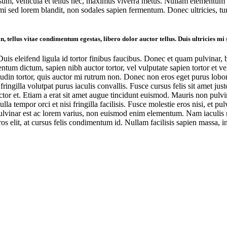
 ipsum, vehicula et tellus nec, maximus viverra metus. Nullam elementum n
 mi sed lorem blandit, non sodales sapien fermentum. Donec ultricies, turp
n, tellus vitae condimentum egestas, libero dolor auctor tellus. Duis ultricies mi
uis eleifend ligula id tortor finibus faucibus. Donec et quam pulvinar, 
ntum dictum, sapien nibh auctor tortor, vel vulputate sapien tortor et v
citudin tortor, quis auctor mi rutrum non. Donec non eros eget purus lob
ingilla volutpat purus iaculis convallis. Fusce cursus felis sit amet just
tor et. Etiam a erat sit amet augue tincidunt euismod. Mauris non pulvina
la tempor orci et nisi fringilla facilisis. Fusce molestie eros nisi, et pu
ulvinar est ac lorem varius, non euismod enim elementum. Nam iaculis ne
 elit, at cursus felis condimentum id. Nullam facilisis sapien massa, i