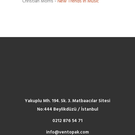
Christian Morris
-
New Trends In Music
Yakuplu Mh. 194. Sk. 3. Matbaacılar Sitesi
No:444 Beylikdüzü / İstanbul
0212 876 54 71
info@ventopak.com