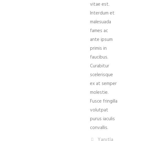
vitae est.
Interdum et
malesuada
fames ac
ante ipsum
primis in
faucibus.
Curabitur
scelerisque
ex at semper
molestie.
Fusce fringilla
volutpat
purus iaculis
convallis.
Yanıtla