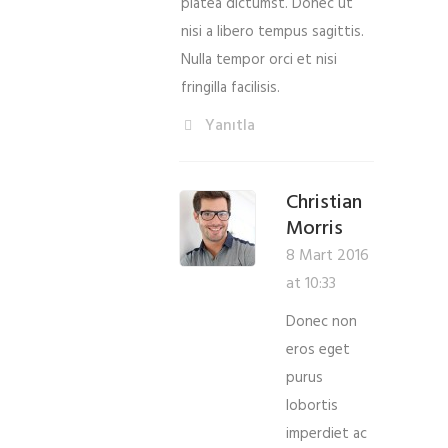
platea dictumst. Donec ut
nisi a libero tempus sagittis.
Nulla tempor orci et nisi
fringilla facilisis.
Yanıtla
Christian
Morris
8 Mart 2016
at 10:33
Donec non
eros eget
purus
lobortis
imperdiet ac